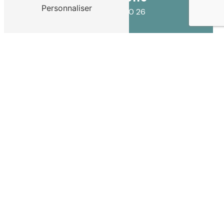
Personnaliser
04 66 80 00 26
E-mail
lydia.lallemand@gmail.com
CONTACTEZ-NOUS