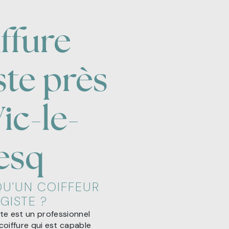
ffure
ste près
ic-le-
esq
QU'UN COIFFEUR
GISTE ?
ste est un professionnel
 coiffure qui est capable