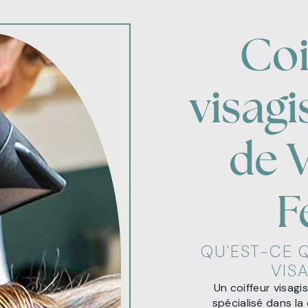
Coi
visagi
de V
F
QU'EST-CE 
VISA
Un coiffeur visagi
spécialisé dans la